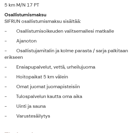
5 km M/N 17 PT
Osallistumismaksu
SIFRUN osallistumismaksu sisältää:
- Osallistumisoikeuden valitsemallesi matkalle
- Ajanoton
- Osallistujamitalin ja kolme parasta / sarja palkitaan
erikseen
- Ensiapupalvelut, vettä, urheilujuoma
- Hoitopaikat 5 km välein
- Omat juomat juomapisteisiin
- Tulospalvelun kautta oma aika
- Uinti ja sauna
- Varustesäilytys