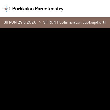
Porkkalan Parenteesi
Porkkalan Parenteesi ry
SIFRUN 29.8.2026
SIFRUN Puolimaraton Juoksijakortilla