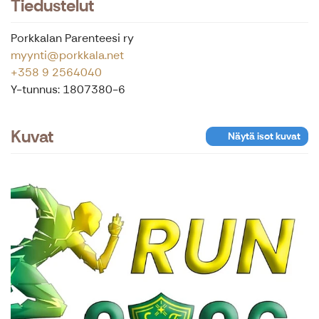
Tiedustelut
Porkkalan Parenteesi ry
myynti@porkkala.net
+358 9 2564040
Y-tunnus: 1807380-6
Kuvat
Näytä isot kuvat