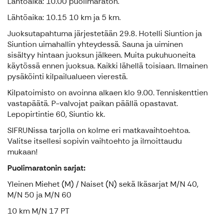
Lähtöaika: 10.00 puolimaraton.
Lähtöaika: 10.15 10 km ja 5 km.
Juoksutapahtuma järjestetään 29.8. Hotelli Siuntion ja
Siuntion uimahallin yhteydessä. Sauna ja uiminen
sisältyy hintaan juoksun jälkeen. Muita pukuhuoneita
käytössä ennen juoksua. Kaikki lähellä toisiaan. Ilmainen
pysäköinti kilpailualueen vierestä.
Kilpatoimisto on avoinna alkaen klo 9.00. Tenniskenttien
vastapäätä. P-valvojat paikan päällä opastavat.
Lepopirtintie 60, Siuntio kk.
SIFRUNissa tarjolla on kolme eri matkavaihtoehtoa.
Valitse itsellesi sopivin vaihtoehto ja ilmoittaudu
mukaan!
Puolimaratonin sarjat:
Yleinen Miehet (M) / Naiset (N) sekä Ikäsarjat M/N 40,
M/N 50 ja M/N 60
10 km M/N 17 PT