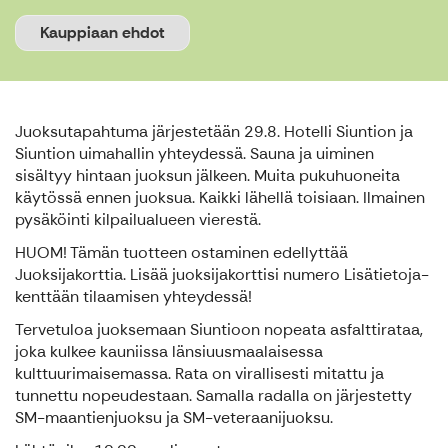
Kauppiaan ehdot
Juoksutapahtuma järjestetään 29.8. Hotelli Siuntion ja
Siuntion uimahallin yhteydessä. Sauna ja uiminen
sisältyy hintaan juoksun jälkeen. Muita pukuhuoneita
käytössä ennen juoksua. Kaikki lähellä toisiaan. Ilmainen
pysäköinti kilpailualueen vierestä.
HUOM! Tämän tuotteen ostaminen edellyttää
Juoksijakorttia. Lisää juoksijakorttisi numero Lisätietoja-
kenttään tilaamisen yhteydessä!
Tervetuloa juoksemaan Siuntioon nopeata asfalttirataa,
joka kulkee kauniissa länsiuusmaalaisessa
kulttuurimaisemassa. Rata on virallisesti mitattu ja
tunnettu nopeudestaan. Samalla radalla on järjestetty
SM-maantienjuoksu ja SM-veteraanijuoksu.