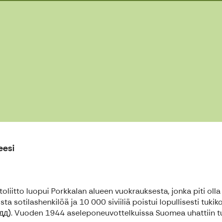
eesi
liitto luopui Porkkalan alueen vuokrauksesta, jonka piti ol
a sotilashenkilöä ja 10 000 siviiliä poistui lopullisesti tukik
д). Vuoden 1944 aseleponeuvottelkuissa Suomea uhattiin tul