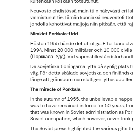
kuitenkaan koskaan toteutunut.
Neuvostolehdistössä mainittiin näkyvästi eri lahj
valmistunut tie. Tämän kunniaksi neuvostoliitt
johdolla kohottivat maljoja niin pitkään, että 
Miraklet Porkkala-Udd
Hösten 1955 hände det otroliga: Efter bara elv
1994. Minst 20 000 militärer och 10 000 civil
(Порккала-Удд). Vid vapenstilleståndsförhandl
De sovjetiska tidningarna lyfte på synlig plats 
väg. För detta skålade sovjetiska och finlän
länge att gränsbommen slutligen lyftes upp fler
The miracle of Porkkala
In the autumn of 1955, the unbelievable happene
was to have remained in force for 50 years, fro
that was known in Soviet administration as Po
Soviet occupation, which however, never took 
The Soviet press highlighted the various gifts t