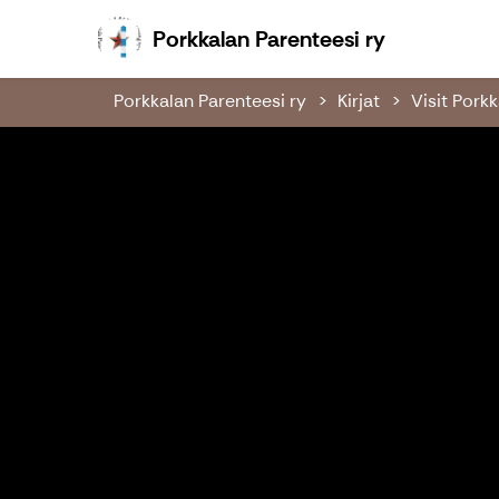
Porkkalan P
Porkkalan Parenteesi ry
Porkkalan Parenteesi ry
Kirjat
Visit Pork