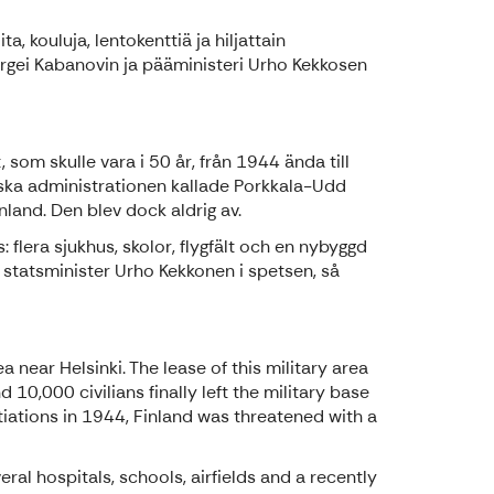
, kouluja, lentokenttiä ja hiljattain
ergei Kabanovin ja pääministeri Urho Kekkosen
om skulle vara i 50 år, från 1944 ända till
iska administrationen kallade Porkkala-Udd
and. Den blev dock aldrig av.
 flera sjukhus, skolor, flygfält och en nybyggd
statsminister Urho Kekkonen i spetsen, så
near Helsinki. The lease of this military area
10,000 civilians finally left the military base
iations in 1944, Finland was threatened with a
ral hospitals, schools, airfields and a recently