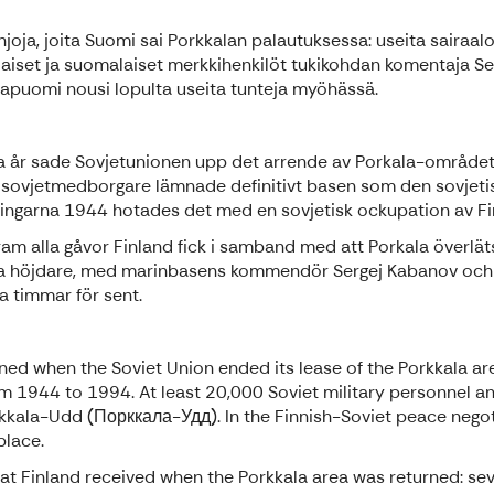
oja, joita Suomi sai Porkkalan palautuksessa: useita sairaaloita
olaiset ja suomalaiset merkkihenkilöt tukikohdan komentaja S
rajapuomi nousi lopulta useita tunteja myöhässä.
a år sade Sovjetunionen upp det arrende av Porkala-området, s
a sovjetmedborgare lämnade definitivt basen som den sovjet
ingarna 1944 hotades det med en sovjetisk ockupation av Finl
fram alla gåvor Finland fick i samband med att Porkala överläts:
dska höjdare, med marinbasens kommendör
Sergej Kabanov och 
a timmar för sent.
d when the Soviet Union ended its lease of the Porkkala area 
m 1944 to 1994. At least 20,000 Soviet military personnel and 
rkkala-Udd (Порккала-Удд). In the Finnish-Soviet peace negot
place.
hat Finland received when the Porkkala area was returned: seve