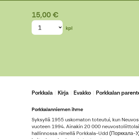
15,00 €
kpl
Porkkala
Kirja
Evakko
Porkkalan parent
Porkkalanniemen ihme
Syksyllä 1955 uskomaton toteutui, kun Neuvosto
vuoteen 1994. Ainakin 20 000 neuvostoliittolaist
hallinnossa nimellä Porkkala-Udd (Порккала-Уд