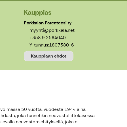
Kauppias
Porkkalan Parenteesi ry
myynti@porkkala.net
+358 9 2564040
Y-tunnus:
1807380-6
Kauppiaan ehdot
la voimassa 50 vuotta, vuodesta 1944 aina
ohdasta, joka tunnetikin neuvostoliittolaisessa
evalla neuvostomiehityksellä, joka ei