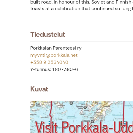
built road. In honour of this, Soviet and Finn
toasts at a celebration that continued so long 
Tiedustelut
Porkkalan Parenteesi ry
myynti@porkkala.net
+358 9 2564040
Y-tunnus: 1807380-6
Kuvat