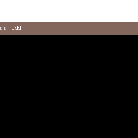
arenteesi ry
kala - Udd