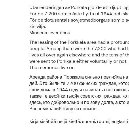
Utarrenderingen av Porkala gjorde ett djupt ing
För de 7 200 som måste flytta ut 1944 och skap
För de tiotusentals sovjetmedborgare som pla
sin vilja.
Minnena lever ännu
The leasing of the Porkkala area had a profound
people. Among them were the 7,200 who had to
lives all over again elsewhere and the tens of 
were sent to Porkkala either voluntarily or not.
The memories live on
Аренда района Порккала сильно повлияла на
дей. Это были те 7200 финских граждан, кот
свои дома в 1944 году и начинать свою жизнь 
также те десятки тысяч советских граждан, 
здесь, кто добровольно и по зову долга, а кто 
Воспоминания живут и поныне.
Kirja sisältää neljä kieltä: suomi, ruotsi, englanti