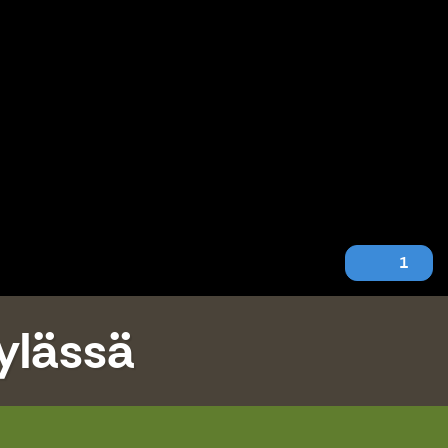
1
ylässä