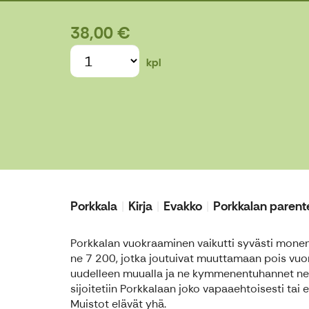
38,00 €
kpl
Porkkala
Kirja
Evakko
Porkkalan parent
Porkkalan vuokraaminen vaikutti syvästi monen
ne 7 200, jotka joutuivat muuttamaan pois vu
uudelleen muualla ja ne kymmenentuhannet neu
sijoitetiin Porkkalaan joko vapaaehtoisesti tai e
Muistot elävät yhä.