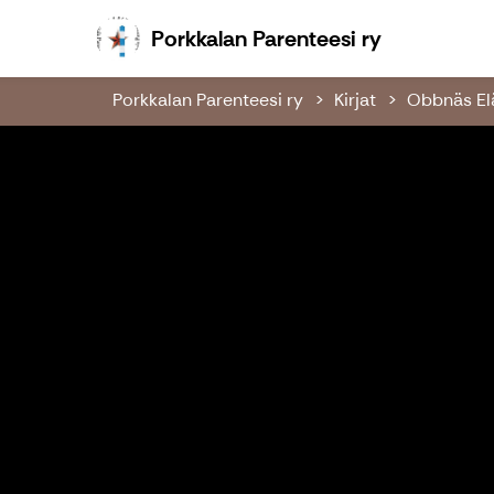
Porkkalan P
Porkkalan Parenteesi ry
Porkkalan Parenteesi ry
Kirjat
Obbnäs El