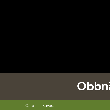
Obbnä
Obbnäs Elämää saaristokylässä
Osta
Kuvaus