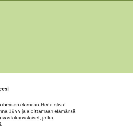
eesi
 ihmisen elämään. Heitä olivat
onna 1944 ja aloittamaan elämänsä
vostokansalaiset, jotka
i.