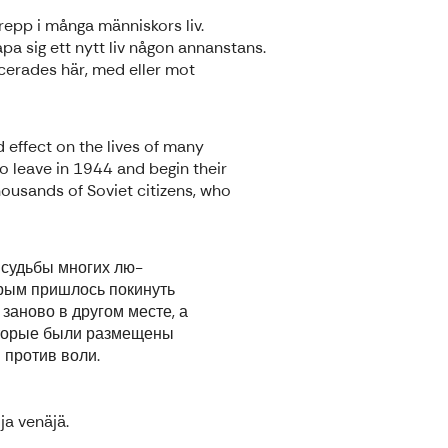
repp i många människors liv.
a sig ett nytt liv någon annanstans.
cerades här, med eller mot
 effect on the lives of many
 leave in 1944 and begin their
thousands of Soviet citizens, who
 судьбы многих лю-
орым пришлось покинуть
заново в другом месте, а
которые были размещены
и против воли.
 ja venäjä.