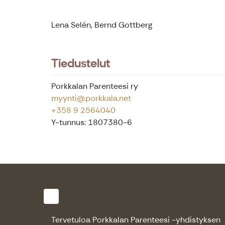
Lena Selén, Bernd Gottberg
Tiedustelut
Porkkalan Parenteesi ry
myynti@porkkala.net
+358 9 2564040
Y-tunnus: 1807380-6
Tervetuloa Porkkalan Parenteesi -yhdistyksen